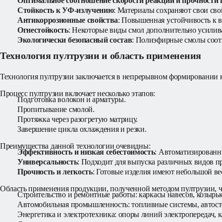
Оптимальное соотношение скорости реакции и прочности 
Стойкость к УФ-излучению
: Материалы сохраняют свои сво
Антикоррозионные свойства
: Повышенная устойчивость к в
Огнестойкость
: Некоторые виды смол дополнительно усили
Экологически безопасный состав
: Полиэфирные смолы соот
Технология пултрузии и область применения
Технология пултрузии заключается в непрерывном формировании 
Процесс пултрузии включает несколько этапов:
Подготовка волокон и арматуры.
Пропитывание смолой.
Протяжка через разогретую матрицу.
Завершение цикла охлаждения и резки.
Преимущества данной технологии очевидны:
Эффективность и низкая себестоимость
: Автоматизированн
Универсальность
: Подходит для выпуска различных видов пр
Прочность и легкость
: Готовые изделия имеют небольшой ве
Область применения продукции, полученной методом пултрузии, 
Строительство и ремонтные работы: каркасы навесов, козырьк
Автомобильная промышленность: топливные системы, автостё
Энергетика и электротехника: опоры линий электропередач, 