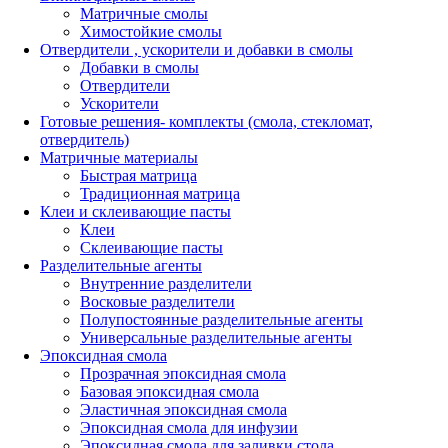
Матричные смолы
Химостойкие смолы
Отвердители , ускорители и добавки в смолы
Добавки в смолы
Отвердители
Ускорители
Готовые решения- комплекты (смола, стекломат,
отвердитель)
Матричные материалы
Быстрая матрица
Традиционная матрица
Клеи и склеивающие пасты
Клеи
Склеивающие пасты
Разделительные агенты
Внутренние разделители
Восковые разделители
Полупостоянные разделительные агенты
Универсальные разделительные агенты
Эпоксидная смола
Прозрачная эпоксидная смола
Базовая эпоксидная смола
Эластичная эпоксидная смола
Эпоксидная смола для инфузии
Эпоксидная смола для заливки стола