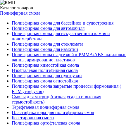
Каталог
товаров
Полиэфирная смола
Полиэфирная смола для бассейнов и судостроения
Полиэфирная смола для автомобиля
Полиэфирная смола для искусственного камня и
полимербетона
Полиэфирная смола для стекломата
Полиэфирная смола для намотки
Полиэфирная смола с адгезией к РММА/АВS акриловые
ванны, армирование пластиков
Полиэфирная химостойкая смола
Изофталевая полиэфирная смола
Полиэфирная смола для пултрузии
Полиэфирная смола огнестойкая
Полиэфирная смола закрытые процессы формования (
RTM , инфузия)
Смолы для матриц (низкая усадка и высокая
термостойкость)
Терефталевая полиэфирная смола
Пластификаторы для полиэфирных смол
Бесстирольная смола
Полиэфирная ортофталевая смола