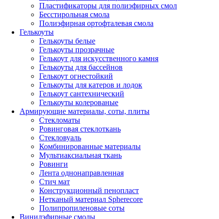
Пластификаторы для полиэфирных смол
Бесстирольная смола
Полиэфирная ортофталевая смола
Гелькоуты
Гелькоуты белые
Гелькоуты прозрачные
Гелькоут для искусственного камня
Гелькоуты для бассейнов
Гелькоут огнестойкий
Гелькоуты для катеров и лодок
Гелькоут сантехнический
Гелькоуты колерованые
Армирующие материалы, соты, плиты
Стекломаты
Ровинговая стеклоткань
Стекловуаль
Комбинированные материалы
Мультиаксиальная ткань
Ровинги
Лента однонаправленная
Стич мат
Конструкционный пенопласт
Нетканый материал Spherecore
Полипропиленовые соты
Винилэфирные смолы