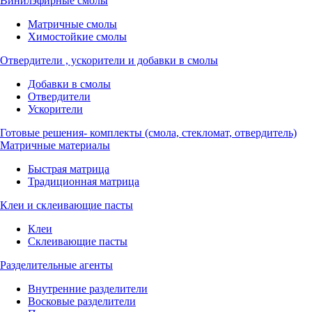
Винилэфирные смолы
Матричные смолы
Химостойкие смолы
Отвердители , ускорители и добавки в смолы
Добавки в смолы
Отвердители
Ускорители
Готовые решения- комплекты (смола, стекломат, отвердитель)
Матричные материалы
Быстрая матрица
Традиционная матрица
Клеи и склеивающие пасты
Клеи
Склеивающие пасты
Разделительные агенты
Внутренние разделители
Восковые разделители