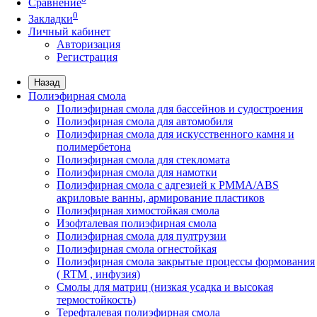
Сравнение
0
Закладки
Личный кабинет
Авторизация
Регистрация
Назад
Полиэфирная смола
Полиэфирная смола для бассейнов и судостроения
Полиэфирная смола для автомобиля
Полиэфирная смола для искусственного камня и
полимербетона
Полиэфирная смола для стекломата
Полиэфирная смола для намотки
Полиэфирная смола с адгезией к РММА/АВS
акриловые ванны, армирование пластиков
Полиэфирная химостойкая смола
Изофталевая полиэфирная смола
Полиэфирная смола для пултрузии
Полиэфирная смола огнестойкая
Полиэфирная смола закрытые процессы формования
( RTM , инфузия)
Смолы для матриц (низкая усадка и высокая
термостойкость)
Терефталевая полиэфирная смола