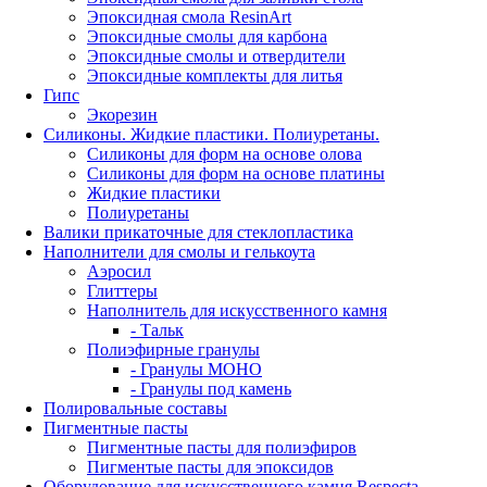
Эпоксидная смола ResinArt
Эпоксидные смолы для карбона
Эпоксидные смолы и отвердители
Эпоксидные комплекты для литья
Гипс
Экорезин
Силиконы. Жидкие пластики. Полиуретаны.
Силиконы для форм на основе олова
Силиконы для форм на основе платины
Жидкие пластики
Полиуретаны
Валики прикаточные для стеклопластика
Наполнители для смолы и гелькоута
Аэросил
Глиттеры
Наполнитель для искусственного камня
- Тальк
Полиэфирные гранулы
- Гранулы МОНО
- Гранулы под камень
Полировальные составы
Пигментные пасты
Пигментные пасты для полиэфиров
Пигментые пасты для эпоксидов
Оборудование для искусственного камня Respecta