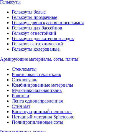
Гелькоуты
Гелькоуты белые
Гелькоуты прозрачные
Гелькоут для искусственного камня
Гелькоуты для бассейнов
Гелькоут огнестойкий
Гелькоуты для катеров и лодок
Гелькоут сантехнический
Гелькоуты колерованые
Армирующие материалы, соты, плиты
Стекломаты
Ровинговая стеклоткань
Стекловуаль
Комбинированные материалы
Мультиаксиальная ткань
Ровинги
Лента однонаправленная
Стич мат
Конструкционный пенопласт
Нетканый материал Spherecore
Полипропиленовые соты