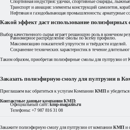
Спортивная индустрия: удочки, спортивные снаряды, лыжные
Транспорт и авиация: элементы конструкций самолетов, кораб
Нефтяная и газодобывающая промышленность: арматурные со
Какой эффект даст использование полиэфирных
Выбор качественного сырья играет решающую роль в конечном рез
Равномерное распределение смолы по всему профилю.
Максимизацию показателей упругости и твёрдости изделий.
Сохранение технических характеристик в течение длительног
Таким образом, приобретая полиэфирные смолы для пултрузии от 
Заказать полиэфирную смолу для пултрузии в 
Приглашаем вас обратиться к услугам Компании 
КМП
 и убедитьс
Контактные данные компании КМП:
Официальный сайт: 
kmp-magazin.ru
Телефоны: +7 987 816 31 08
Закажите полиэфирную смолу для пултрузии от компании 
КМП
 и