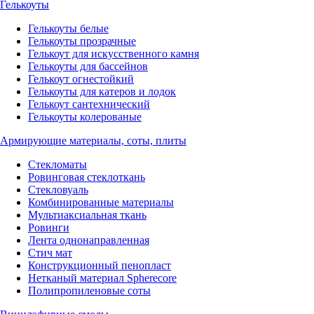
Гелькоуты
Гелькоуты белые
Гелькоуты прозрачные
Гелькоут для искусственного камня
Гелькоуты для бассейнов
Гелькоут огнестойкий
Гелькоуты для катеров и лодок
Гелькоут сантехнический
Гелькоуты колерованые
Армирующие материалы, соты, плиты
Стекломаты
Ровинговая стеклоткань
Стекловуаль
Комбинированные материалы
Мультиаксиальная ткань
Ровинги
Лента однонаправленная
Стич мат
Конструкционный пенопласт
Нетканый материал Spherecore
Полипропиленовые соты