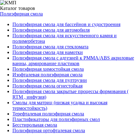
Каталог
товаров
Полиэфирная смола
Полиэфирная смола для бассейнов и судостроения
Полиэфирная смола для автомобиля
Полиэфирная смола для искусственного камня и
полимербетона
Полиэфирная смола для стекломата
Полиэфирная смола для намотки
Полиэфирная смола с адгезией к РММА/АВS акриловые
ванны, армирование пластиков
Полиэфирная химостойкая смола
Изофталевая полиэфирная смола
Полиэфирная смола для пултрузии
Полиэфирная смола огнестойкая
Полиэфирная смола закрытые процессы формования (
RTM , инфузия)
Смолы для матриц (низкая усадка и высокая
термостойкость)
Терефталевая полиэфирная смола
Пластификаторы для полиэфирных смол
Бесстирольная смола
Полиэфирная ортофталевая смола