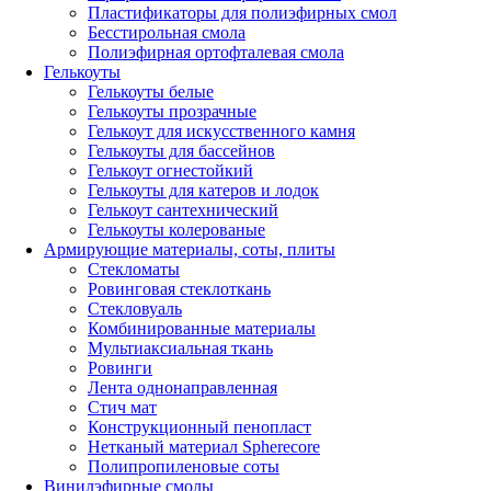
Пластификаторы для полиэфирных смол
Бесстирольная смола
Полиэфирная ортофталевая смола
Гелькоуты
Гелькоуты белые
Гелькоуты прозрачные
Гелькоут для искусственного камня
Гелькоуты для бассейнов
Гелькоут огнестойкий
Гелькоуты для катеров и лодок
Гелькоут сантехнический
Гелькоуты колерованые
Армирующие материалы, соты, плиты
Стекломаты
Ровинговая стеклоткань
Стекловуаль
Комбинированные материалы
Мультиаксиальная ткань
Ровинги
Лента однонаправленная
Стич мат
Конструкционный пенопласт
Нетканый материал Spherecore
Полипропиленовые соты
Винилэфирные смолы