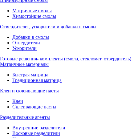
Винилэфирные смолы
Матричные смолы
Химостойкие смолы
Отвердители , ускорители и добавки в смолы
Добавки в смолы
Отвердители
Ускорители
Готовые решения- комплекты (смола, стекломат, отвердитель)
Матричные материалы
Быстрая матрица
Традиционная матрица
Клеи и склеивающие пасты
Клеи
Склеивающие пасты
Разделительные агенты
Внутренние разделители
Восковые разделители