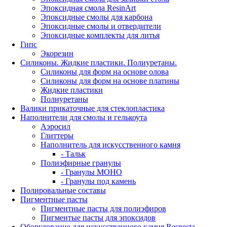
Эпоксидная смола ResinArt
Эпоксидные смолы для карбона
Эпоксидные смолы и отвердители
Эпоксидные комплекты для литья
Гипс
Экорезин
Силиконы. Жидкие пластики. Полиуретаны.
Силиконы для форм на основе олова
Силиконы для форм на основе платины
Жидкие пластики
Полиуретаны
Валики прикаточные для стеклопластика
Наполнители для смолы и гелькоута
Аэросил
Глиттеры
Наполнитель для искусственного камня
- Тальк
Полиэфирные гранулы
- Гранулы МОНО
- Гранулы под камень
Полировальные составы
Пигментные пасты
Пигментные пасты для полиэфиров
Пигментые пасты для эпоксидов
Оборудование для искусственного камня Respecta