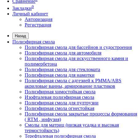
Сравнение
0
Закладки
Личный кабинет
Авторизация
Регистрация
Назад
Полиэфирная смола
Полиэфирная смола для бассейнов и судостроения
Полиэфирная смола для автомобиля
Полиэфирная смола для искусственного камня и
полимербетона
Полиэфирная смола для стекломата
Полиэфирная смола для намотки
Полиэфирная смола с адгезией к РММА/АВS
акриловые ванны, армирование пластиков
Полиэфирная химостойкая смола
Изофталевая полиэфирная смола
Полиэфирная смола для пултрузии
Полиэфирная смола огнестойкая
Полиэфирная смола закрытые процессы формования
( RTM , инфузия)
Смолы для матриц (низкая усадка и высокая
термостойкость)
Терефталевая полиэфирная смола