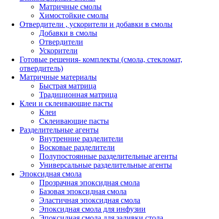
Матричные смолы
Химостойкие смолы
Отвердители , ускорители и добавки в смолы
Добавки в смолы
Отвердители
Ускорители
Готовые решения- комплекты (смола, стекломат,
отвердитель)
Матричные материалы
Быстрая матрица
Традиционная матрица
Клеи и склеивающие пасты
Клеи
Склеивающие пасты
Разделительные агенты
Внутренние разделители
Восковые разделители
Полупостоянные разделительные агенты
Универсальные разделительные агенты
Эпоксидная смола
Прозрачная эпоксидная смола
Базовая эпоксидная смола
Эластичная эпоксидная смола
Эпоксидная смола для инфузии
Эпоксидная смола для заливки стола