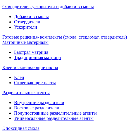
Отвердители , ускорители и добавки в смолы
Добавки в смолы
Отвердители
Ускорители
Готовые решения- комплекты (смола, стекломат, отвердитель)
Матричные материалы
Быстрая матрица
Традиционная матрица
Клеи и склеивающие пасты
Клеи
Склеивающие пасты
Разделительные агенты
Внутренние разделители
Восковые разделители
Полупостоянные разделительные агенты
Универсальные разделительные агенты
Эпоксидная смола