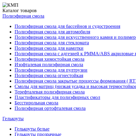
Каталог
товаров
Полиэфирная смола
Полиэфирная смола для бассейнов и судостроения
Полиэфирная смола для автомобиля
Полиэфирная смола для искусственного камня и полимер
Полиэфирная смола для стекломата
Полиэфирная смола для намотки
Полиэфирная смола с адгезией к РММА/АВS акриловые 
Полиэфирная химостойкая смола
Изофталевая полиэфирная смола
Полиэфирная смола для пултрузии
Полиэфирная смола огнестойкая
Полиэфирная смола закрытые процессы формования ( RT
Смолы для матриц (низкая усадка и высокая термостойкос
Терефталевая полиэфирная смола
Пластификаторы для полиэфирных смол
Бесстирольная смола
Полиэфирная ортофталевая смола
Гелькоуты
Гелькоуты белые
Гелькоуты прозрачные