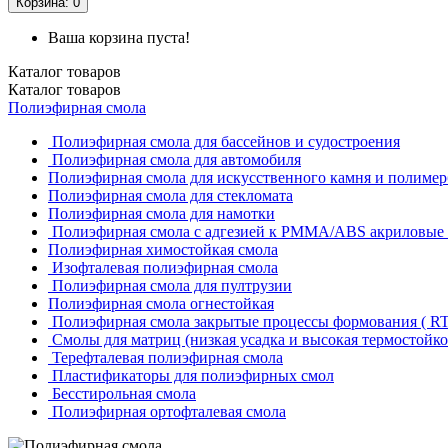
Корзина
: 0
Ваша корзина пуста!
Каталог
товаров
Каталог
товаров
Полиэфирная смола
Полиэфирная смола для бассейнов и судостроения
Полиэфирная смола для автомобиля
Полиэфирная смола для искусственного камня и полимер
Полиэфирная смола для стекломата
Полиэфирная смола для намотки
Полиэфирная смола с адгезией к РММА/АВS акриловые 
Полиэфирная химостойкая смола
Изофталевая полиэфирная смола
Полиэфирная смола для пултрузии
Полиэфирная смола огнестойкая
Полиэфирная смола закрытые процессы формования ( RT
Смолы для матриц (низкая усадка и высокая термостойко
Терефталевая полиэфирная смола
Пластификаторы для полиэфирных смол
Бесстирольная смола
Полиэфирная ортофталевая смола