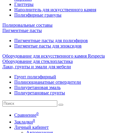
Глиттеры
Наполнитель для искусственного камня
Полиэфирные гранулы
Полировальные составы
Пигментные пасты
Пигментные пасты для полиэфиров
Пигментые пасты для эпоксидов
Оборудование для искусственного камня Respecta
Оборудование для стеклопластика
Лаки, грунты и эмали для мебели
Грунт полиэфирный
Полиизоцианатные отвердители
Полиуретановая эмаль
Полиуретановые грунты
0
Сравнение
0
Закладки
Личный кабинет
Авторизация