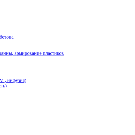
бетона
ванны, армирование пластиков
M , инфузия)
ть)