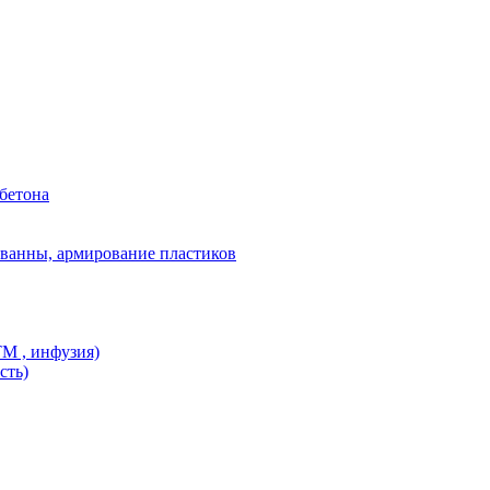
бетона
ванны, армирование пластиков
M , инфузия)
сть)