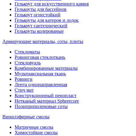
Гелькоут для искусственного камня
Гелькоуты для бассейнов
Гелькоут огнестойкий
Гелькоуты для катеров и лодок
Гелькоут сантехнический
Гелькоуты колерованые
Армирующие материалы, соты, плиты
Стекломаты
Ровинговая стеклоткань
Стекловуаль
Комбинированные материалы
Мультиаксиальная ткань
Ровинги
Лента однонаправленная
Стич мат
Конструкционный пенопласт
Нетканый материал Spherecore
Полипропиленовые соты
Винилэфирные смолы
Матричные смолы
Химостойкие смолы