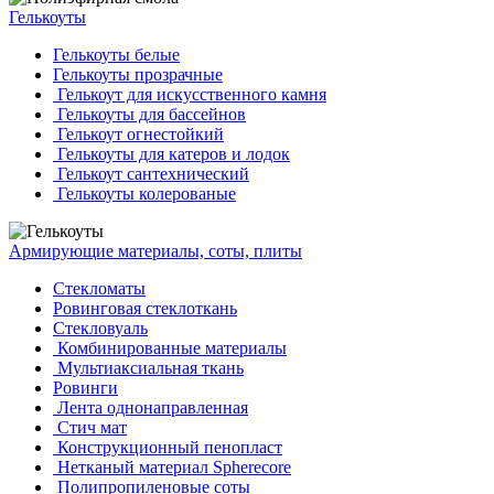
Гелькоуты
Гелькоуты белые
Гелькоуты прозрачные
Гелькоут для искусственного камня
Гелькоуты для бассейнов
Гелькоут огнестойкий
Гелькоуты для катеров и лодок
Гелькоут сантехнический
Гелькоуты колерованые
Армирующие материалы, соты, плиты
Стекломаты
Ровинговая стеклоткань
Стекловуаль
Комбинированные материалы
Мультиаксиальная ткань
Ровинги
Лента однонаправленная
Стич мат
Конструкционный пенопласт
Нетканый материал Spherecore
Полипропиленовые соты