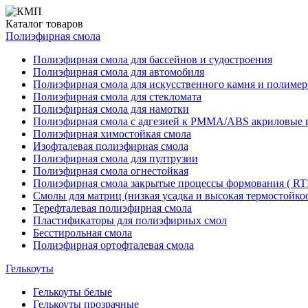
Каталог
товаров
Полиэфирная смола
Полиэфирная смола для бассейнов и судостроения
Полиэфирная смола для автомобиля
Полиэфирная смола для искусственного камня и полимер
Полиэфирная смола для стекломата
Полиэфирная смола для намотки
Полиэфирная смола с адгезией к РММА/АВS акриловые 
Полиэфирная химостойкая смола
Изофталевая полиэфирная смола
Полиэфирная смола для пултрузии
Полиэфирная смола огнестойкая
Полиэфирная смола закрытые процессы формования ( RT
Смолы для матриц (низкая усадка и высокая термостойкос
Терефталевая полиэфирная смола
Пластификаторы для полиэфирных смол
Бесстирольная смола
Полиэфирная ортофталевая смола
Гелькоуты
Гелькоуты белые
Гелькоуты прозрачные