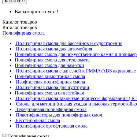
Корзина
: 0
Ваша корзина пуста!
Каталог
товаров
Каталог
товаров
Полиэфирная смола
Полиэфирная смола для бассейнов и судостроения
Полиэфирная смола для автомобиля
Полиэфирная смола для искусственного камня и полимер
Полиэфирная смола для стекломата
Полиэфирная смола для намотки
Полиэфирная смола с адгезией к РММА/АВS акриловые 
Полиэфирная химостойкая смола
Изофталевая полиэфирная смола
Полиэфирная смола для пултрузии
Полиэфирная смола огнестойкая
Полиэфирная смола закрытые процессы формования ( RT
Смолы для матриц (низкая усадка и высокая термостойко
Терефталевая полиэфирная смола
Пластификаторы для полиэфирных смол
Бесстирольная смола
Полиэфирная ортофталевая смола