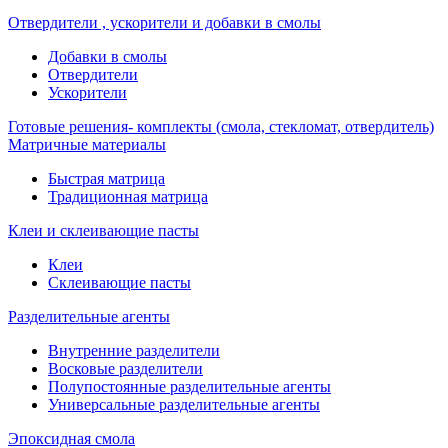
Отвердители , ускорители и добавки в смолы
Добавки в смолы
Отвердители
Ускорители
Готовые решения- комплекты (смола, стекломат, отвердитель)
Матричные материалы
Быстрая матрица
Традиционная матрица
Клеи и склеивающие пасты
Клеи
Склеивающие пасты
Разделительные агенты
Внутренние разделители
Восковые разделители
Полупостоянные разделительные агенты
Универсальные разделительные агенты
Эпоксидная смола