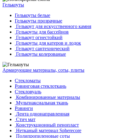
Гелькоуты
Гелькоуты белые
Гелькоуты прозрачные
Гелькоут для искусственного камня
Гелькоуты для бассейнов
Гелькоут огнестойкий
Гелькоуты для катеров и лодок
Гелькоут сантехнический
Гелькоуты колерованые
Армирующие материалы, соты, плиты
Стекломаты
Ровинговая стеклоткань
Стекловуаль
Комбинированные материалы
Мультиаксиальная ткань
Ровинги
Лента однонаправленная
Стич мат
Конструкционный пенопласт
Нетканый материал Spherecore
Полипропиленовые соты