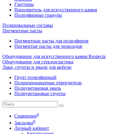
Глиттеры
Наполнитель для искусственного камня
Полиэфирные гранулы
Полировальные составы
Пигментные пасты
Пигментные пасты для полиэфиров
Пигментые пасты для эпоксидов
Оборудование для искусственного камня Respecta
Оборудование для стеклопластика
Лаки, грунты и эмали для мебели
Грунт полиэфирный
Полиизоцианатные отвердители
Полиуретановая эмаль
Полиуретановые грунты
0
Сравнение
0
Закладки
Личный кабинет
Авторизация