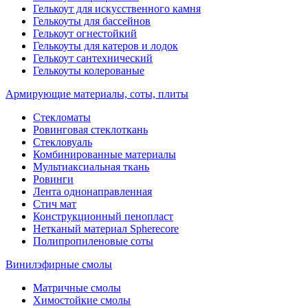
Гелькоут для искусственного камня
Гелькоуты для бассейнов
Гелькоут огнестойкий
Гелькоуты для катеров и лодок
Гелькоут сантехнический
Гелькоуты колерованые
Армирующие материалы, соты, плиты
Стекломаты
Ровинговая стеклоткань
Стекловуаль
Комбинированные материалы
Мультиаксиальная ткань
Ровинги
Лента однонаправленная
Стич мат
Конструкционный пенопласт
Нетканый материал Spherecore
Полипропиленовые соты
Винилэфирные смолы
Матричные смолы
Химостойкие смолы