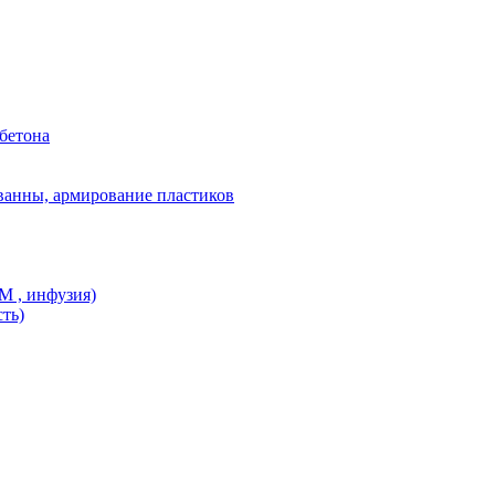
бетона
ванны, армирование пластиков
M , инфузия)
ть)