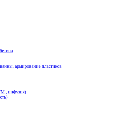
бетона
ванны, армирование пластиков
M , инфузия)
сть)