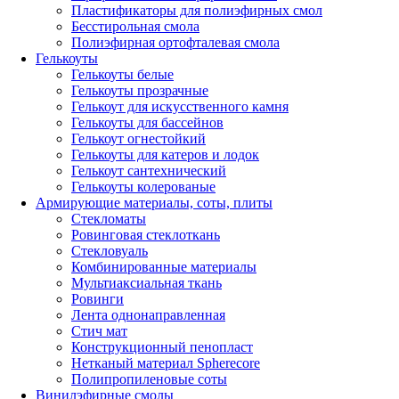
Пластификаторы для полиэфирных смол
Бесстирольная смола
Полиэфирная ортофталевая смола
Гелькоуты
Гелькоуты белые
Гелькоуты прозрачные
Гелькоут для искусственного камня
Гелькоуты для бассейнов
Гелькоут огнестойкий
Гелькоуты для катеров и лодок
Гелькоут сантехнический
Гелькоуты колерованые
Армирующие материалы, соты, плиты
Стекломаты
Ровинговая стеклоткань
Стекловуаль
Комбинированные материалы
Мультиаксиальная ткань
Ровинги
Лента однонаправленная
Стич мат
Конструкционный пенопласт
Нетканый материал Spherecore
Полипропиленовые соты
Винилэфирные смолы