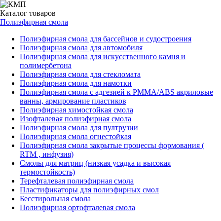
Каталог
товаров
Полиэфирная смола
Полиэфирная смола для бассейнов и судостроения
Полиэфирная смола для автомобиля
Полиэфирная смола для искусственного камня и
полимербетона
Полиэфирная смола для стекломата
Полиэфирная смола для намотки
Полиэфирная смола с адгезией к РММА/АВS акриловые
ванны, армирование пластиков
Полиэфирная химостойкая смола
Изофталевая полиэфирная смола
Полиэфирная смола для пултрузии
Полиэфирная смола огнестойкая
Полиэфирная смола закрытые процессы формования (
RTM , инфузия)
Смолы для матриц (низкая усадка и высокая
термостойкость)
Терефталевая полиэфирная смола
Пластификаторы для полиэфирных смол
Бесстирольная смола
Полиэфирная ортофталевая смола