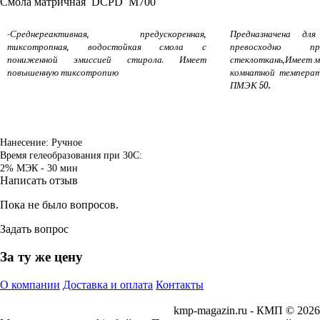
Cмола матричная DCPD М700
-
Среднереактивная, предускоренная,
Предназначена дл
тиксотропная, водостойкая смола с
превосходно 
пониженной эмиссией стирола. Имеет
стеклоткань,Имеет м
повышенную тиксотропию
комнатной температ
.
ПМЭК 50
Нанесение: Ручное
Время гелеобразования при 30С:
2% МЭК - 30 мин
Написать отзыв
Пока не было вопросов.
Задать вопрос
За ту же цену
О компании
Доставка и оплата
Контакты
kmp-magazin.ru - КМП © 2026