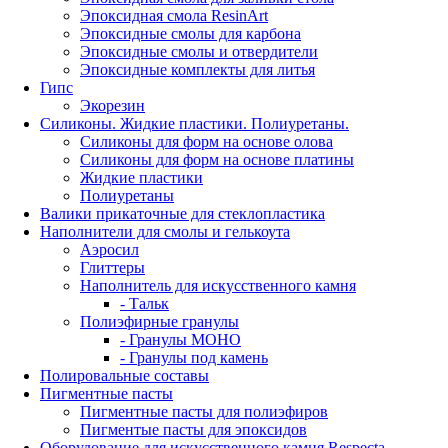
Эпоксидная смола ResinArt
Эпоксидные смолы для карбона
Эпоксидные смолы и отвердители
Эпоксидные комплекты для литья
Гипс
Экорезин
Силиконы. Жидкие пластики. Полиуретаны.
Силиконы для форм на основе олова
Силиконы для форм на основе платины
Жидкие пластики
Полиуретаны
Валики прикаточные для стеклопластика
Наполнители для смолы и гелькоута
Аэросил
Глиттеры
Наполнитель для искусственного камня
- Тальк
Полиэфирные гранулы
- Гранулы МОНО
- Гранулы под камень
Полировальные составы
Пигментные пасты
Пигментные пасты для полиэфиров
Пигментые пасты для эпоксидов
Оборудование для искусственного камня Respecta