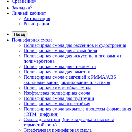
Сравнение
0
Закладки
Личный кабинет
Авторизация
Регистрация
Назад
Полиэфирная смола
Полиэфирная смола для бассейнов и судостроения
Полиэфирная смола для автомобиля
Полиэфирная смола для искусственного камня и
полимербетона
Полиэфирная смола для стекломата
Полиэфирная смола для намотки
Полиэфирная смола с адгезией к РММА/АВS
акриловые ванны, армирование пластиков
Полиэфирная химостойкая смола
Изофталевая полиэфирная смола
Полиэфирная смола для пултрузии
Полиэфирная смола огнестойкая
Полиэфирная смола закрытые процессы формования
( RTM , инфузия)
Смолы для матриц (низкая усадка и высокая
термостойкость)
Терефталевая полиэфирная смола