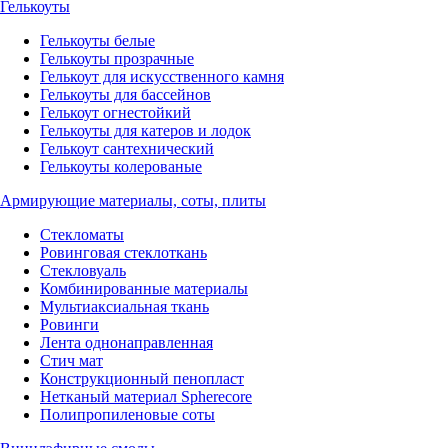
Гелькоуты
Гелькоуты белые
Гелькоуты прозрачные
Гелькоут для искусственного камня
Гелькоуты для бассейнов
Гелькоут огнестойкий
Гелькоуты для катеров и лодок
Гелькоут сантехнический
Гелькоуты колерованые
Армирующие материалы, соты, плиты
Стекломаты
Ровинговая стеклоткань
Стекловуаль
Комбинированные материалы
Мультиаксиальная ткань
Ровинги
Лента однонаправленная
Стич мат
Конструкционный пенопласт
Нетканый материал Spherecore
Полипропиленовые соты