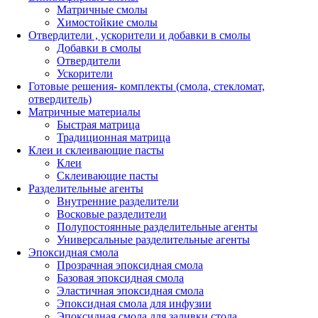
Матричные смолы
Химостойкие смолы
Отвердители , ускорители и добавки в смолы
Добавки в смолы
Отвердители
Ускорители
Готовые решения- комплекты (смола, стекломат,
отвердитель)
Матричные материалы
Быстрая матрица
Традиционная матрица
Клеи и склеивающие пасты
Клеи
Склеивающие пасты
Разделительные агенты
Внутренние разделители
Восковые разделители
Полупостоянные разделительные агенты
Универсальные разделительные агенты
Эпоксидная смола
Прозрачная эпоксидная смола
Базовая эпоксидная смола
Эластичная эпоксидная смола
Эпоксидная смола для инфузии
Эпоксидная смола для заливки стола