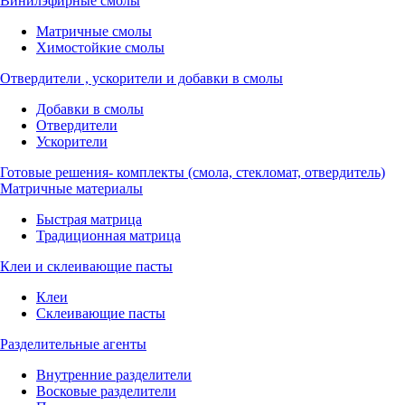
Винилэфирные смолы
Матричные смолы
Химостойкие смолы
Отвердители , ускорители и добавки в смолы
Добавки в смолы
Отвердители
Ускорители
Готовые решения- комплекты (смола, стекломат, отвердитель)
Матричные материалы
Быстрая матрица
Традиционная матрица
Клеи и склеивающие пасты
Клеи
Склеивающие пасты
Разделительные агенты
Внутренние разделители
Восковые разделители