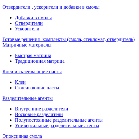
Отвердители , ускорители и добавки в смолы
Добавки в смолы
Отвердители
Ускорители
Готовые решения- комплекты (смола, стекломат, отвердитель)
Матричные материалы
Быстрая матрица
Традиционная матрица
Клеи и склеивающие пасты
Клеи
Склеивающие пасты
Разделительные агенты
Внутренние разделители
Восковые разделители
Полупостоянные разделительные агенты
Универсальные разделительные агенты
Эпоксидная смола