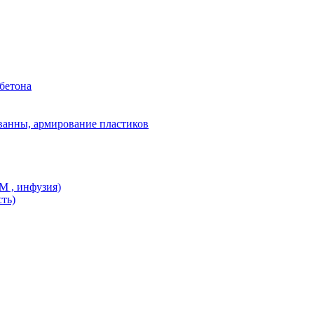
бетона
ванны, армирование пластиков
M , инфузия)
ть)