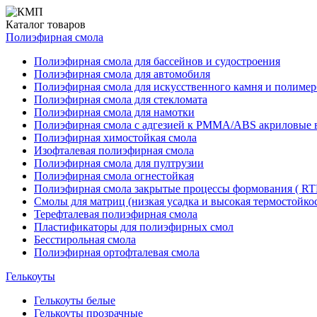
Каталог
товаров
Полиэфирная смола
Полиэфирная смола для бассейнов и судостроения
Полиэфирная смола для автомобиля
Полиэфирная смола для искусственного камня и полимер
Полиэфирная смола для стекломата
Полиэфирная смола для намотки
Полиэфирная смола с адгезией к РММА/АВS акриловые 
Полиэфирная химостойкая смола
Изофталевая полиэфирная смола
Полиэфирная смола для пултрузии
Полиэфирная смола огнестойкая
Полиэфирная смола закрытые процессы формования ( RT
Смолы для матриц (низкая усадка и высокая термостойкос
Терефталевая полиэфирная смола
Пластификаторы для полиэфирных смол
Бесстирольная смола
Полиэфирная ортофталевая смола
Гелькоуты
Гелькоуты белые
Гелькоуты прозрачные