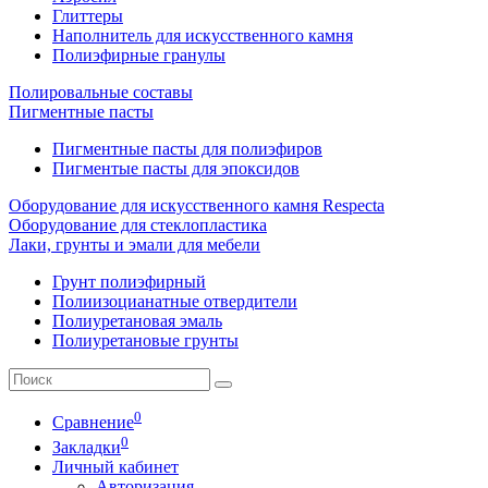
Глиттеры
Наполнитель для искусственного камня
Полиэфирные гранулы
Полировальные составы
Пигментные пасты
Пигментные пасты для полиэфиров
Пигментые пасты для эпоксидов
Оборудование для искусственного камня Respecta
Оборудование для стеклопластика
Лаки, грунты и эмали для мебели
Грунт полиэфирный
Полиизоцианатные отвердители
Полиуретановая эмаль
Полиуретановые грунты
0
Сравнение
0
Закладки
Личный кабинет
Авторизация