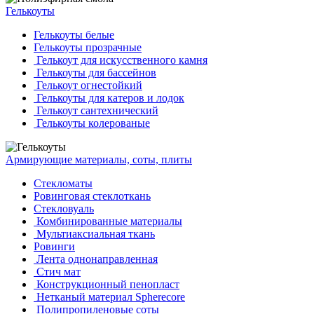
Гелькоуты
Гелькоуты белые
Гелькоуты прозрачные
Гелькоут для искусственного камня
Гелькоуты для бассейнов
Гелькоут огнестойкий
Гелькоуты для катеров и лодок
Гелькоут сантехнический
Гелькоуты колерованые
Армирующие материалы, соты, плиты
Стекломаты
Ровинговая стеклоткань
Стекловуаль
Комбинированные материалы
Мультиаксиальная ткань
Ровинги
Лента однонаправленная
Стич мат
Конструкционный пенопласт
Нетканый материал Spherecore
Полипропиленовые соты