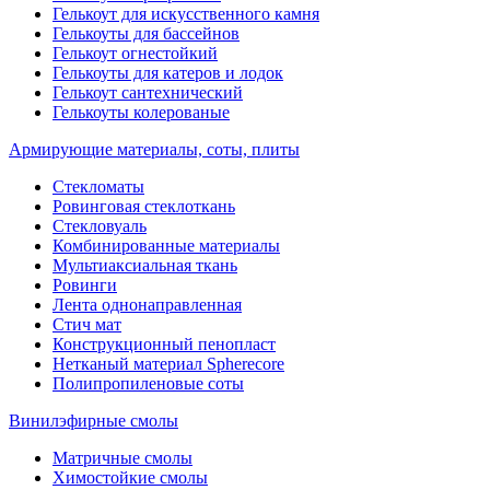
Гелькоут для искусственного камня
Гелькоуты для бассейнов
Гелькоут огнестойкий
Гелькоуты для катеров и лодок
Гелькоут сантехнический
Гелькоуты колерованые
Армирующие материалы, соты, плиты
Стекломаты
Ровинговая стеклоткань
Стекловуаль
Комбинированные материалы
Мультиаксиальная ткань
Ровинги
Лента однонаправленная
Стич мат
Конструкционный пенопласт
Нетканый материал Spherecore
Полипропиленовые соты
Винилэфирные смолы
Матричные смолы
Химостойкие смолы