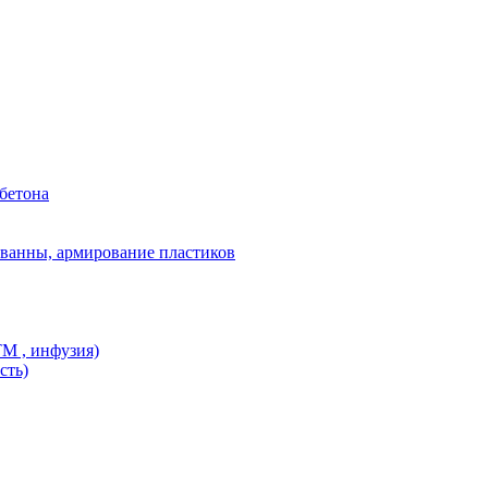
бетона
ванны, армирование пластиков
M , инфузия)
сть)