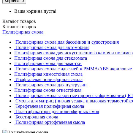
Корзина
: 0
Ваша корзина пуста!
Каталог
товаров
Каталог
товаров
Полиэфирная смола
Полиэфирная смола для бассейнов и судостроения
Полиэфирная смола для автомобиля
Полиэфирная смола для искусственного камня и полимер
Полиэфирная смола для стекломата
Полиэфирная смола для намотки
Полиэфирная смола с адгезией к РММА/АВS акриловые 
Полиэфирная химостойкая смола
Изофталевая полиэфирная смола
Полиэфирная смола для пултрузии
Полиэфирная смола огнестойкая
Полиэфирная смола закрытые процессы формования ( RT
Смолы для матриц (низкая усадка и высокая термостойко
Терефталевая полиэфирная смола
Пластификаторы для полиэфирных смол
Бесстирольная смола
Полиэфирная ортофталевая смола