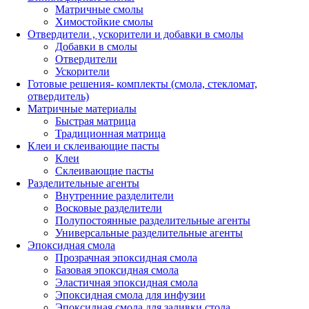
Матричные смолы
Химостойкие смолы
Отвердители , ускорители и добавки в смолы
Добавки в смолы
Отвердители
Ускорители
Готовые решения- комплекты (смола, стекломат,
отвердитель)
Матричные материалы
Быстрая матрица
Традиционная матрица
Клеи и склеивающие пасты
Клеи
Склеивающие пасты
Разделительные агенты
Внутренние разделители
Восковые разделители
Полупостоянные разделительные агенты
Универсальные разделительные агенты
Эпоксидная смола
Прозрачная эпоксидная смола
Базовая эпоксидная смола
Эластичная эпоксидная смола
Эпоксидная смола для инфузии
Эпоксидная смола для заливки стола