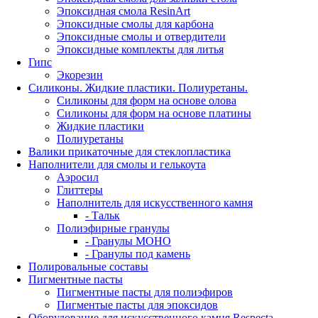
Эпоксидная смола ResinArt
Эпоксидные смолы для карбона
Эпоксидные смолы и отвердители
Эпоксидные комплекты для литья
Гипс
Экорезин
Силиконы. Жидкие пластики. Полиуретаны.
Силиконы для форм на основе олова
Силиконы для форм на основе платины
Жидкие пластики
Полиуретаны
Валики прикаточные для стеклопластика
Наполнители для смолы и гелькоута
Аэросил
Глиттеры
Наполнитель для искусственного камня
- Тальк
Полиэфирные гранулы
- Гранулы МОНО
- Гранулы под камень
Полировальные составы
Пигментные пасты
Пигментные пасты для полиэфиров
Пигментые пасты для эпоксидов
Оборудование для искусственного камня Respecta