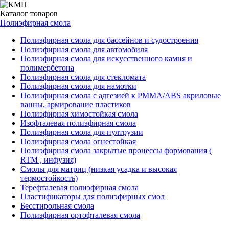
Каталог
товаров
Полиэфирная смола
Полиэфирная смола для бассейнов и судостроения
Полиэфирная смола для автомобиля
Полиэфирная смола для искусственного камня и
полимербетона
Полиэфирная смола для стекломата
Полиэфирная смола для намотки
Полиэфирная смола с адгезией к РММА/АВS акриловые
ванны, армирование пластиков
Полиэфирная химостойкая смола
Изофталевая полиэфирная смола
Полиэфирная смола для пултрузии
Полиэфирная смола огнестойкая
Полиэфирная смола закрытые процессы формования (
RTM , инфузия)
Смолы для матриц (низкая усадка и высокая
термостойкость)
Терефталевая полиэфирная смола
Пластификаторы для полиэфирных смол
Бесстирольная смола
Полиэфирная ортофталевая смола