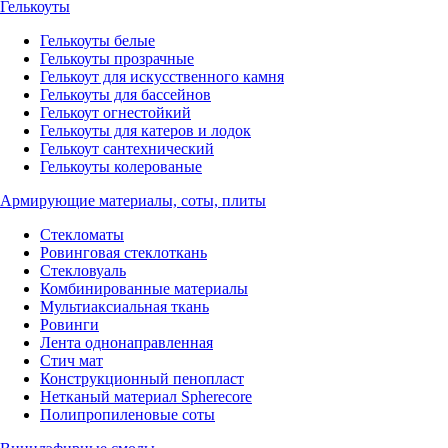
Гелькоуты
Гелькоуты белые
Гелькоуты прозрачные
Гелькоут для искусственного камня
Гелькоуты для бассейнов
Гелькоут огнестойкий
Гелькоуты для катеров и лодок
Гелькоут сантехнический
Гелькоуты колерованые
Армирующие материалы, соты, плиты
Стекломаты
Ровинговая стеклоткань
Стекловуаль
Комбинированные материалы
Мультиаксиальная ткань
Ровинги
Лента однонаправленная
Стич мат
Конструкционный пенопласт
Нетканый материал Spherecore
Полипропиленовые соты