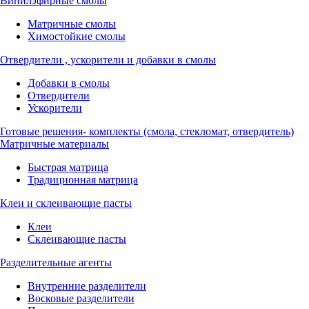
Винилэфирные смолы
Матричные смолы
Химостойкие смолы
Отвердители , ускорители и добавки в смолы
Добавки в смолы
Отвердители
Ускорители
Готовые решения- комплекты (смола, стекломат, отвердитель)
Матричные материалы
Быстрая матрица
Традиционная матрица
Клеи и склеивающие пасты
Клеи
Склеивающие пасты
Разделительные агенты
Внутренние разделители
Восковые разделители