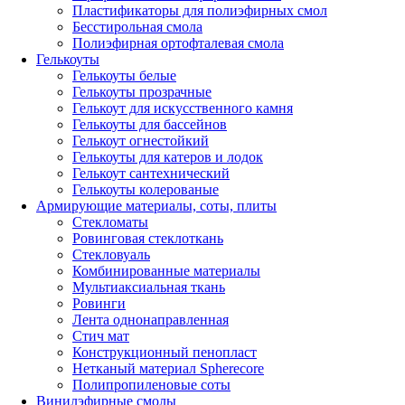
Пластификаторы для полиэфирных смол
Бесстирольная смола
Полиэфирная ортофталевая смола
Гелькоуты
Гелькоуты белые
Гелькоуты прозрачные
Гелькоут для искусственного камня
Гелькоуты для бассейнов
Гелькоут огнестойкий
Гелькоуты для катеров и лодок
Гелькоут сантехнический
Гелькоуты колерованые
Армирующие материалы, соты, плиты
Стекломаты
Ровинговая стеклоткань
Стекловуаль
Комбинированные материалы
Мультиаксиальная ткань
Ровинги
Лента однонаправленная
Стич мат
Конструкционный пенопласт
Нетканый материал Spherecore
Полипропиленовые соты
Винилэфирные смолы