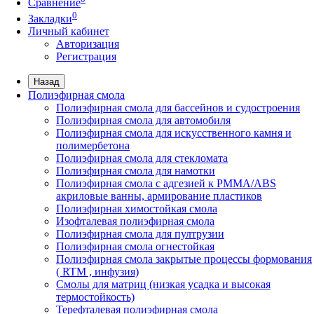
Сравнение
0
Закладки
Личный кабинет
Авторизация
Регистрация
Назад
Полиэфирная смола
Полиэфирная смола для бассейнов и судостроения
Полиэфирная смола для автомобиля
Полиэфирная смола для искусственного камня и
полимербетона
Полиэфирная смола для стекломата
Полиэфирная смола для намотки
Полиэфирная смола с адгезией к РММА/АВS
акриловые ванны, армирование пластиков
Полиэфирная химостойкая смола
Изофталевая полиэфирная смола
Полиэфирная смола для пултрузии
Полиэфирная смола огнестойкая
Полиэфирная смола закрытые процессы формования
( RTM , инфузия)
Смолы для матриц (низкая усадка и высокая
термостойкость)
Терефталевая полиэфирная смола