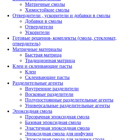
Матричные смолы
Химостойкие смолы
Отвердители , ускорители и добавки в смолы
Добавки в смолы
Отвердители
Ускорители
Готовые решения- комплекты (смола, стекломат,
отвердитель)
Матричные материалы
Быстрая матрица
Традиционная матрица
Клеи и склеивающие пасты
Клеи
Склеивающие пасты
Разделительные агенты
Внутренние разделители
Восковые разделители
Полупостоянные разделительные агенты
Универсальные разделительные агенты
Эпоксидная смола
Прозрачная эпоксидная смола
Базовая эпоксидная смола
Эластичная эпоксидная смола
Эпоксидная смола для инфузии
Эпоксидная смола для заливки стола