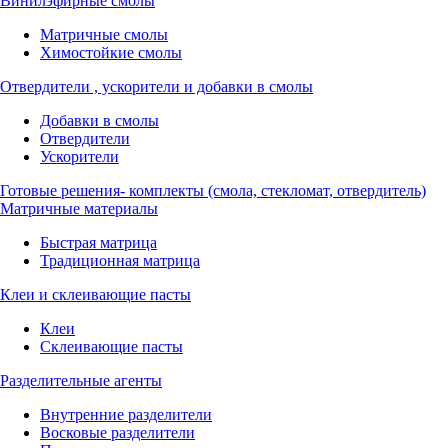
Винилэфирные смолы
Матричные смолы
Химостойкие смолы
Отвердители , ускорители и добавки в смолы
Добавки в смолы
Отвердители
Ускорители
Готовые решения- комплекты (смола, стекломат, отвердитель)
Матричные материалы
Быстрая матрица
Традиционная матрица
Клеи и склеивающие пасты
Клеи
Склеивающие пасты
Разделительные агенты
Внутренние разделители
Восковые разделители