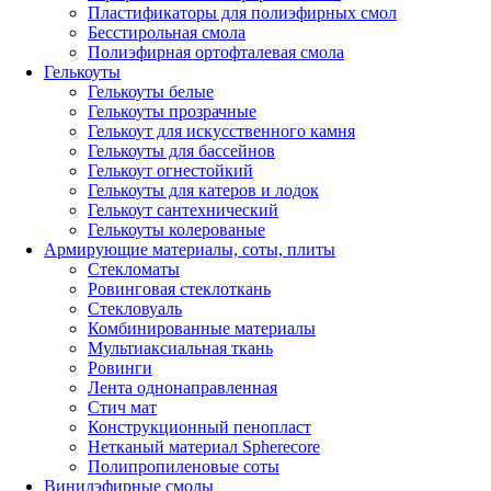
Пластификаторы для полиэфирных смол
Бесстирольная смола
Полиэфирная ортофталевая смола
Гелькоуты
Гелькоуты белые
Гелькоуты прозрачные
Гелькоут для искусственного камня
Гелькоуты для бассейнов
Гелькоут огнестойкий
Гелькоуты для катеров и лодок
Гелькоут сантехнический
Гелькоуты колерованые
Армирующие материалы, соты, плиты
Стекломаты
Ровинговая стеклоткань
Стекловуаль
Комбинированные материалы
Мультиаксиальная ткань
Ровинги
Лента однонаправленная
Стич мат
Конструкционный пенопласт
Нетканый материал Spherecore
Полипропиленовые соты
Винилэфирные смолы