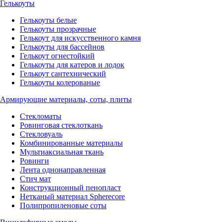
Гелькоуты
Гелькоуты белые
Гелькоуты прозрачные
Гелькоут для искусственного камня
Гелькоуты для бассейнов
Гелькоут огнестойкий
Гелькоуты для катеров и лодок
Гелькоут сантехнический
Гелькоуты колерованые
Армирующие материалы, соты, плиты
Стекломаты
Ровинговая стеклоткань
Стекловуаль
Комбинированные материалы
Мультиаксиальная ткань
Ровинги
Лента однонаправленная
Стич мат
Конструкционный пенопласт
Нетканый материал Spherecore
Полипропиленовые соты