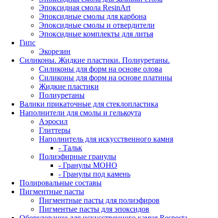
Эпоксидная смола ResinArt
Эпоксидные смолы для карбона
Эпоксидные смолы и отвердители
Эпоксидные комплекты для литья
Гипс
Экорезин
Силиконы. Жидкие пластики. Полиуретаны.
Силиконы для форм на основе олова
Силиконы для форм на основе платины
Жидкие пластики
Полиуретаны
Валики прикаточные для стеклопластика
Наполнители для смолы и гелькоута
Аэросил
Глиттеры
Наполнитель для искусственного камня
- Тальк
Полиэфирные гранулы
- Гранулы МОНО
- Гранулы под камень
Полировальные составы
Пигментные пасты
Пигментные пасты для полиэфиров
Пигментые пасты для эпоксидов
Оборудование для искусственного камня Respecta