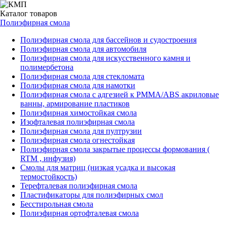
Каталог
товаров
Полиэфирная смола
Полиэфирная смола для бассейнов и судостроения
Полиэфирная смола для автомобиля
Полиэфирная смола для искусственного камня и
полимербетона
Полиэфирная смола для стекломата
Полиэфирная смола для намотки
Полиэфирная смола с адгезией к РММА/АВS акриловые
ванны, армирование пластиков
Полиэфирная химостойкая смола
Изофталевая полиэфирная смола
Полиэфирная смола для пултрузии
Полиэфирная смола огнестойкая
Полиэфирная смола закрытые процессы формования (
RTM , инфузия)
Смолы для матриц (низкая усадка и высокая
термостойкость)
Терефталевая полиэфирная смола
Пластификаторы для полиэфирных смол
Бесстирольная смола
Полиэфирная ортофталевая смола