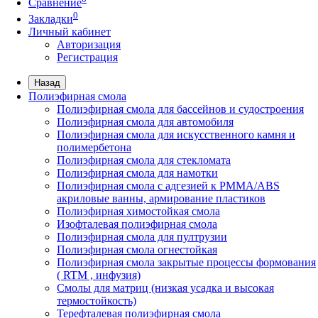
Сравнение
0
Закладки
Личный кабинет
Авторизация
Регистрация
Назад
Полиэфирная смола
Полиэфирная смола для бассейнов и судостроения
Полиэфирная смола для автомобиля
Полиэфирная смола для искусственного камня и
полимербетона
Полиэфирная смола для стекломата
Полиэфирная смола для намотки
Полиэфирная смола с адгезией к РММА/АВS
акриловые ванны, армирование пластиков
Полиэфирная химостойкая смола
Изофталевая полиэфирная смола
Полиэфирная смола для пултрузии
Полиэфирная смола огнестойкая
Полиэфирная смола закрытые процессы формования
( RTM , инфузия)
Смолы для матриц (низкая усадка и высокая
термостойкость)
Терефталевая полиэфирная смола