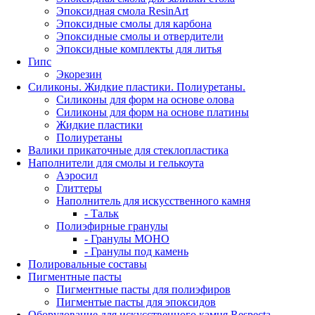
Эпоксидная смола ResinArt
Эпоксидные смолы для карбона
Эпоксидные смолы и отвердители
Эпоксидные комплекты для литья
Гипс
Экорезин
Силиконы. Жидкие пластики. Полиуретаны.
Силиконы для форм на основе олова
Силиконы для форм на основе платины
Жидкие пластики
Полиуретаны
Валики прикаточные для стеклопластика
Наполнители для смолы и гелькоута
Аэросил
Глиттеры
Наполнитель для искусственного камня
- Тальк
Полиэфирные гранулы
- Гранулы МОНО
- Гранулы под камень
Полировальные составы
Пигментные пасты
Пигментные пасты для полиэфиров
Пигментые пасты для эпоксидов
Оборудование для искусственного камня Respecta