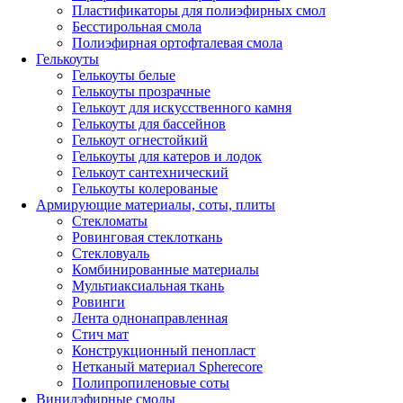
Пластификаторы для полиэфирных смол
Бесстирольная смола
Полиэфирная ортофталевая смола
Гелькоуты
Гелькоуты белые
Гелькоуты прозрачные
Гелькоут для искусственного камня
Гелькоуты для бассейнов
Гелькоут огнестойкий
Гелькоуты для катеров и лодок
Гелькоут сантехнический
Гелькоуты колерованые
Армирующие материалы, соты, плиты
Стекломаты
Ровинговая стеклоткань
Стекловуаль
Комбинированные материалы
Мультиаксиальная ткань
Ровинги
Лента однонаправленная
Стич мат
Конструкционный пенопласт
Нетканый материал Spherecore
Полипропиленовые соты
Винилэфирные смолы