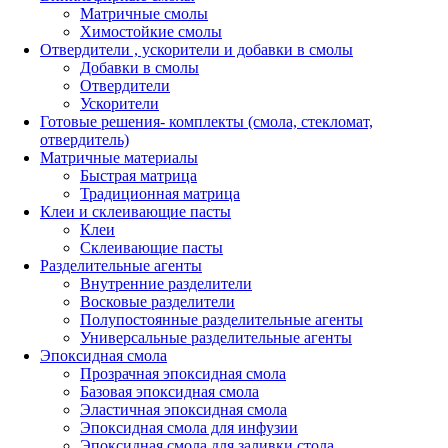
Матричные смолы
Химостойкие смолы
Отвердители , ускорители и добавки в смолы
Добавки в смолы
Отвердители
Ускорители
Готовые решения- комплекты (смола, стекломат,
отвердитель)
Матричные материалы
Быстрая матрица
Традиционная матрица
Клеи и склеивающие пасты
Клеи
Склеивающие пасты
Разделительные агенты
Внутренние разделители
Восковые разделители
Полупостоянные разделительные агенты
Универсальные разделительные агенты
Эпоксидная смола
Прозрачная эпоксидная смола
Базовая эпоксидная смола
Эластичная эпоксидная смола
Эпоксидная смола для инфузии
Эпоксидная смола для заливки стола