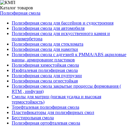
Каталог
товаров
Полиэфирная смола
Полиэфирная смола для бассейнов и судостроения
Полиэфирная смола для автомобиля
Полиэфирная смола для искусственного камня и
полимербетона
Полиэфирная смола для стекломата
Полиэфирная смола для намотки
Полиэфирная смола с адгезией к РММА/АВS акриловые
ванны, армирование пластиков
Полиэфирная химостойкая смола
Изофталевая полиэфирная смола
Полиэфирная смола для пултрузии
Полиэфирная смола огнестойкая
Полиэфирная смола закрытые процессы формования (
RTM , инфузия)
Смолы для матриц (низкая усадка и высокая
термостойкость)
Терефталевая полиэфирная смола
Пластификаторы для полиэфирных смол
Бесстирольная смола
Полиэфирная ортофталевая смола