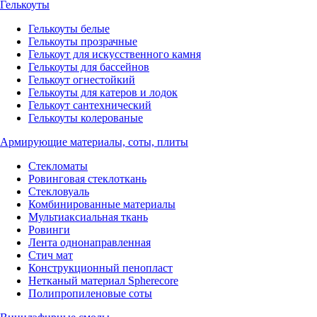
Гелькоуты
Гелькоуты белые
Гелькоуты прозрачные
Гелькоут для искусственного камня
Гелькоуты для бассейнов
Гелькоут огнестойкий
Гелькоуты для катеров и лодок
Гелькоут сантехнический
Гелькоуты колерованые
Армирующие материалы, соты, плиты
Стекломаты
Ровинговая стеклоткань
Стекловуаль
Комбинированные материалы
Мультиаксиальная ткань
Ровинги
Лента однонаправленная
Стич мат
Конструкционный пенопласт
Нетканый материал Spherecore
Полипропиленовые соты