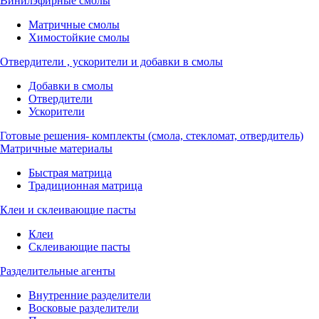
Винилэфирные смолы
Матричные смолы
Химостойкие смолы
Отвердители , ускорители и добавки в смолы
Добавки в смолы
Отвердители
Ускорители
Готовые решения- комплекты (смола, стекломат, отвердитель)
Матричные материалы
Быстрая матрица
Традиционная матрица
Клеи и склеивающие пасты
Клеи
Склеивающие пасты
Разделительные агенты
Внутренние разделители
Восковые разделители