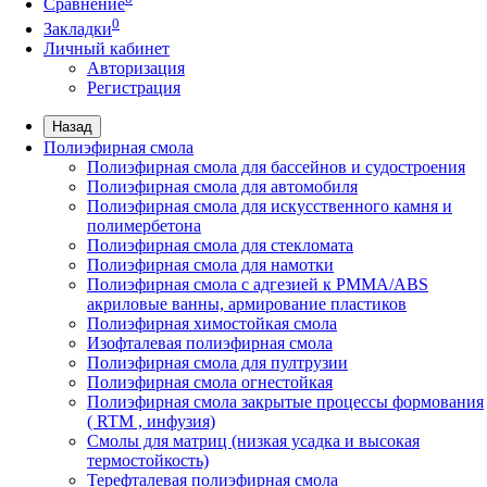
Сравнение
0
Закладки
Личный кабинет
Авторизация
Регистрация
Назад
Полиэфирная смола
Полиэфирная смола для бассейнов и судостроения
Полиэфирная смола для автомобиля
Полиэфирная смола для искусственного камня и
полимербетона
Полиэфирная смола для стекломата
Полиэфирная смола для намотки
Полиэфирная смола с адгезией к РММА/АВS
акриловые ванны, армирование пластиков
Полиэфирная химостойкая смола
Изофталевая полиэфирная смола
Полиэфирная смола для пултрузии
Полиэфирная смола огнестойкая
Полиэфирная смола закрытые процессы формования
( RTM , инфузия)
Смолы для матриц (низкая усадка и высокая
термостойкость)
Терефталевая полиэфирная смола