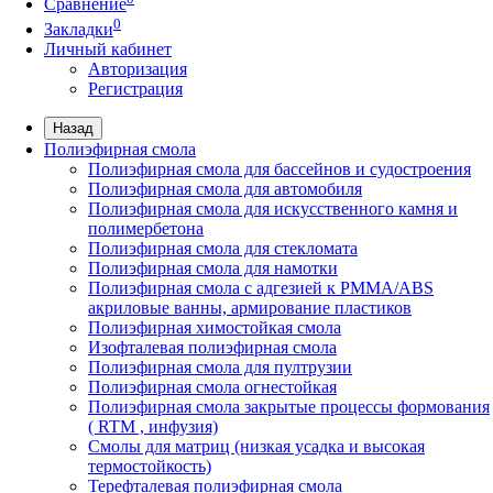
Сравнение
0
Закладки
Личный кабинет
Авторизация
Регистрация
Назад
Полиэфирная смола
Полиэфирная смола для бассейнов и судостроения
Полиэфирная смола для автомобиля
Полиэфирная смола для искусственного камня и
полимербетона
Полиэфирная смола для стекломата
Полиэфирная смола для намотки
Полиэфирная смола с адгезией к РММА/АВS
акриловые ванны, армирование пластиков
Полиэфирная химостойкая смола
Изофталевая полиэфирная смола
Полиэфирная смола для пултрузии
Полиэфирная смола огнестойкая
Полиэфирная смола закрытые процессы формования
( RTM , инфузия)
Смолы для матриц (низкая усадка и высокая
термостойкость)
Терефталевая полиэфирная смола