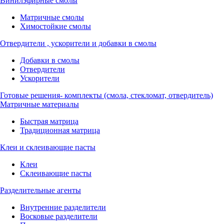
Винилэфирные смолы
Матричные смолы
Химостойкие смолы
Отвердители , ускорители и добавки в смолы
Добавки в смолы
Отвердители
Ускорители
Готовые решения- комплекты (смола, стекломат, отвердитель)
Матричные материалы
Быстрая матрица
Традиционная матрица
Клеи и склеивающие пасты
Клеи
Склеивающие пасты
Разделительные агенты
Внутренние разделители
Восковые разделители