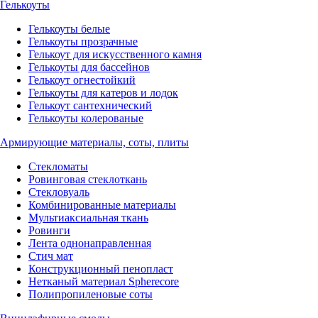
Гелькоуты
Гелькоуты белые
Гелькоуты прозрачные
Гелькоут для искусственного камня
Гелькоуты для бассейнов
Гелькоут огнестойкий
Гелькоуты для катеров и лодок
Гелькоут сантехнический
Гелькоуты колерованые
Армирующие материалы, соты, плиты
Стекломаты
Ровинговая стеклоткань
Стекловуаль
Комбинированные материалы
Мультиаксиальная ткань
Ровинги
Лента однонаправленная
Стич мат
Конструкционный пенопласт
Нетканый материал Spherecore
Полипропиленовые соты