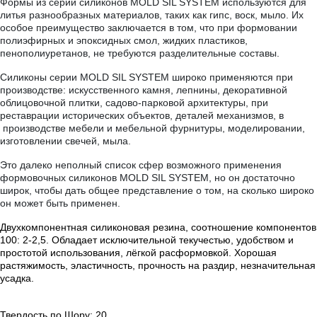
Формы из серии силиконов MOLD SIL SYSTEM используются для
литья разнообразных материалов, таких как гипс, воск, мыло. Их
особое преимущество заключается в том, что при формовании
полиэфирных и эпоксидных смол, жидких пластиков,
пенополиуретанов, не требуются разделительные составы.
Силиконы серии MOLD SIL SYSTEM широко применяются при
производстве: искусственного камня, лепнины, декоративной
облицовочной плитки, садово-парковой архитектуры, при
реставрации исторических объектов, деталей механизмов, в
производстве мебели и мебельной фурнитуры, моделировании,
изготовлении свечей, мыла.
Это далеко неполный список сфер возможного применения
формовочных силиконов
MOLD SIL SYSTEM
, но он достаточно
широк, чтобы дать общее представление о том, на сколько широко
он может быть применен.
Двухкомпонентная силиконовая резина, соотношение компонентов
100: 2-2,5. Обладает исключительной текучестью, удобством и
простотой использования, лёгкой расформовкой. Хорошая
растяжимость, эластичность, прочность на раздир, незначительная
усадка.
Твердость по Шору: 20