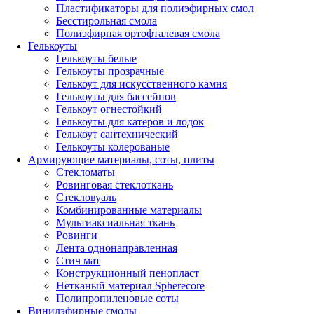
Пластификаторы для полиэфирных смол
Бесстирольная смола
Полиэфирная ортофталевая смола
Гелькоуты
Гелькоуты белые
Гелькоуты прозрачные
Гелькоут для искусственного камня
Гелькоуты для бассейнов
Гелькоут огнестойкий
Гелькоуты для катеров и лодок
Гелькоут сантехнический
Гелькоуты колерованые
Армирующие материалы, соты, плиты
Стекломаты
Ровинговая стеклоткань
Стекловуаль
Комбинированные материалы
Мультиаксиальная ткань
Ровинги
Лента однонаправленная
Стич мат
Конструкционный пенопласт
Нетканый материал Spherecore
Полипропиленовые соты
Винилэфирные смолы