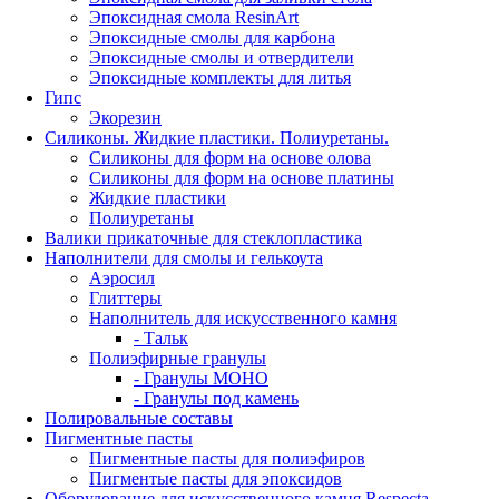
Эпоксидная смола ResinArt
Эпоксидные смолы для карбона
Эпоксидные смолы и отвердители
Эпоксидные комплекты для литья
Гипс
Экорезин
Силиконы. Жидкие пластики. Полиуретаны.
Силиконы для форм на основе олова
Силиконы для форм на основе платины
Жидкие пластики
Полиуретаны
Валики прикаточные для стеклопластика
Наполнители для смолы и гелькоута
Аэросил
Глиттеры
Наполнитель для искусственного камня
- Тальк
Полиэфирные гранулы
- Гранулы МОНО
- Гранулы под камень
Полировальные составы
Пигментные пасты
Пигментные пасты для полиэфиров
Пигментые пасты для эпоксидов
Оборудование для искусственного камня Respecta