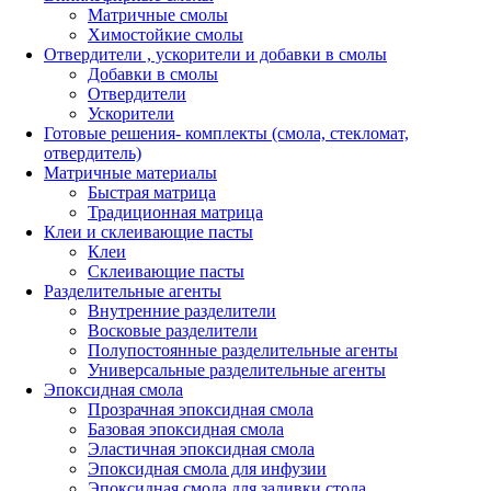
Матричные смолы
Химостойкие смолы
Отвердители , ускорители и добавки в смолы
Добавки в смолы
Отвердители
Ускорители
Готовые решения- комплекты (смола, стекломат,
отвердитель)
Матричные материалы
Быстрая матрица
Традиционная матрица
Клеи и склеивающие пасты
Клеи
Склеивающие пасты
Разделительные агенты
Внутренние разделители
Восковые разделители
Полупостоянные разделительные агенты
Универсальные разделительные агенты
Эпоксидная смола
Прозрачная эпоксидная смола
Базовая эпоксидная смола
Эластичная эпоксидная смола
Эпоксидная смола для инфузии
Эпоксидная смола для заливки стола