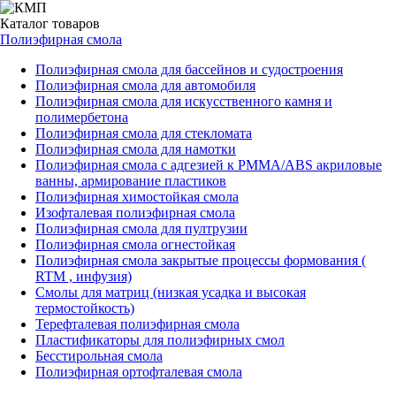
Каталог
товаров
Полиэфирная смола
Полиэфирная смола для бассейнов и судостроения
Полиэфирная смола для автомобиля
Полиэфирная смола для искусственного камня и
полимербетона
Полиэфирная смола для стекломата
Полиэфирная смола для намотки
Полиэфирная смола с адгезией к РММА/АВS акриловые
ванны, армирование пластиков
Полиэфирная химостойкая смола
Изофталевая полиэфирная смола
Полиэфирная смола для пултрузии
Полиэфирная смола огнестойкая
Полиэфирная смола закрытые процессы формования (
RTM , инфузия)
Смолы для матриц (низкая усадка и высокая
термостойкость)
Терефталевая полиэфирная смола
Пластификаторы для полиэфирных смол
Бесстирольная смола
Полиэфирная ортофталевая смола